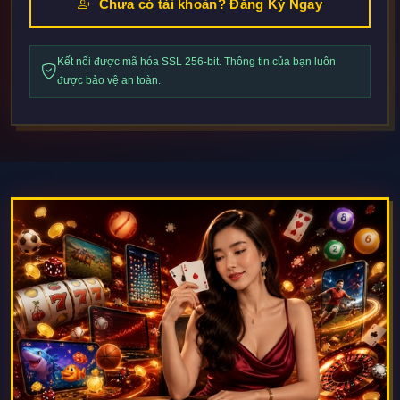
Chưa có tài khoản? Đăng Ký Ngay
Kết nối được mã hóa SSL 256-bit. Thông tin của bạn luôn
được bảo vệ an toàn.