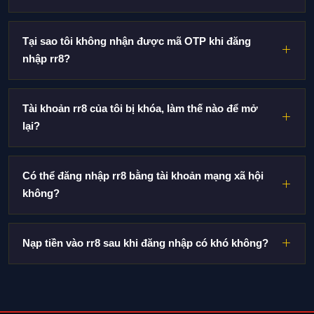
bản. Nhân viên hỗ trợ sẽ giúp bạn khôi phục tài khoản trong
thời gian ngắn nhất.
Có, tài khoản rr8 hỗ trợ đăng nhập đồng thời trên nhiều thiết
bị. Tuy nhiên, để bảo mật tốt nhất, bạn nên đăng xuất khỏi
Tại sao tôi không nhận được mã OTP khi đăng
các thiết bị không còn sử dụng. Hệ thống cũng sẽ thông báo
nhập rr8?
khi phát hiện đăng nhập từ thiết bị hoặc địa điểm mới.
Có một số lý do phổ biến: số điện thoại đăng ký bị sai, mạng
điện thoại đang yếu hoặc tin nhắn SMS bị lọc vào thư mục
Tài khoản rr8 của tôi bị khóa, làm thế nào để mở
spam. Hãy kiểm tra lại số điện thoại, đảm bảo có sóng tốt và
lại?
thử lại sau 60 giây. Nếu vẫn không nhận được, liên hệ hỗ
trợ rr8 để được xử lý thủ công.
Tài khoản rr8 có thể bị khóa tạm thời sau nhiều lần đăng
nhập sai liên tiếp hoặc do phát hiện hoạt động bất thường.
Có thể đăng nhập rr8 bằng tài khoản mạng xã hội
Để mở khóa, hãy liên hệ bộ phận hỗ trợ rr8 qua live chat,
không?
cung cấp thông tin xác minh danh tính. Tài khoản thường
được mở lại trong vòng 15 đến 30 phút sau khi xác minh
Hiện tại rr8 sử dụng hệ thống đăng nhập riêng với tên đăng
thành công.
nhập, mật khẩu và OTP để đảm bảo bảo mật tối đa cho tài
Nạp tiền vào rr8 sau khi đăng nhập có khó không?
khoản cá cược. Phương thức này giúp tách biệt hoàn toàn
Rất đơn giản. Sau khi đăng nhập rr8, vào mục Nạp tiền
với các tài khoản mạng xã hội, bảo vệ quyền riêng tư của
trong tài khoản, chọn phương thức thanh toán yêu thích như
người chơi tốt hơn.
MoMo, ZaloPay hoặc chuyển khoản ngân hàng