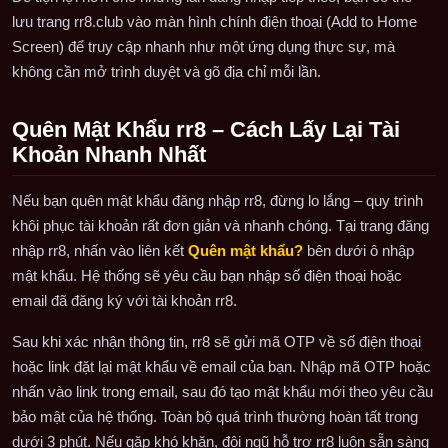
lưu trang rr8.club vào màn hình chính điện thoại (Add to Home
Screen) để truy cập nhanh như một ứng dụng thực sự, mà
không cần mở trình duyệt và gõ địa chỉ mỗi lần.
Quên Mật Khẩu rr8 – Cách Lấy Lại Tài
Khoản Nhanh Nhất
Nếu bạn quên mật khẩu đăng nhập rr8, đừng lo lắng – quy trình
khôi phục tài khoản rất đơn giản và nhanh chóng. Tại trang đăng
nhập rr8, nhấn vào liên kết
Quên mật khẩu?
bên dưới ô nhập
mật khẩu. Hệ thống sẽ yêu cầu bạn nhập số điện thoại hoặc
email đã đăng ký với tài khoản rr8.
Sau khi xác nhận thông tin, rr8 sẽ gửi mã OTP về số điện thoại
hoặc link đặt lại mật khẩu về email của bạn. Nhập mã OTP hoặc
nhấn vào link trong email, sau đó tạo mật khẩu mới theo yêu cầu
bảo mật của hệ thống. Toàn bộ quá trình thường hoàn tất trong
dưới 3 phút. Nếu gặp khó khăn, đội ngũ hỗ trợ rr8 luôn sẵn sàng