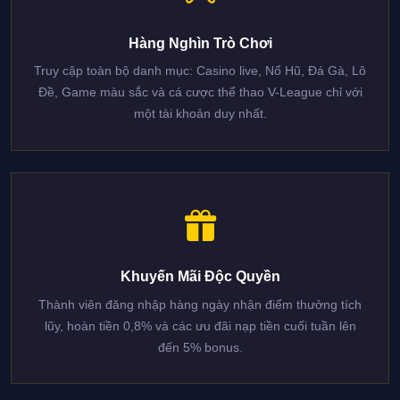
Hàng Nghìn Trò Chơi
Truy cập toàn bộ danh mục: Casino live, Nổ Hũ, Đá Gà, Lô
Đề, Game màu sắc và cá cược thể thao V-League chỉ với
một tài khoản duy nhất.
Khuyến Mãi Độc Quyền
Thành viên đăng nhập hàng ngày nhận điểm thưởng tích
lũy, hoàn tiền 0,8% và các ưu đãi nạp tiền cuối tuần lên
đến 5% bonus.