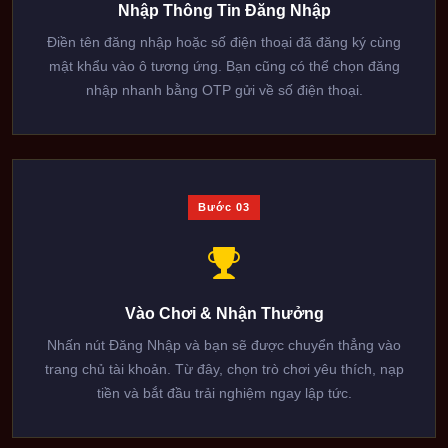
Nhập Thông Tin Đăng Nhập
Điền tên đăng nhập hoặc số điện thoại đã đăng ký cùng
mật khẩu vào ô tương ứng. Bạn cũng có thể chọn đăng
nhập nhanh bằng OTP gửi về số điện thoại.
Bước 03
Vào Chơi & Nhận Thưởng
Nhấn nút Đăng Nhập và bạn sẽ được chuyển thẳng vào
trang chủ tài khoản. Từ đây, chọn trò chơi yêu thích, nạp
tiền và bắt đầu trải nghiệm ngay lập tức.