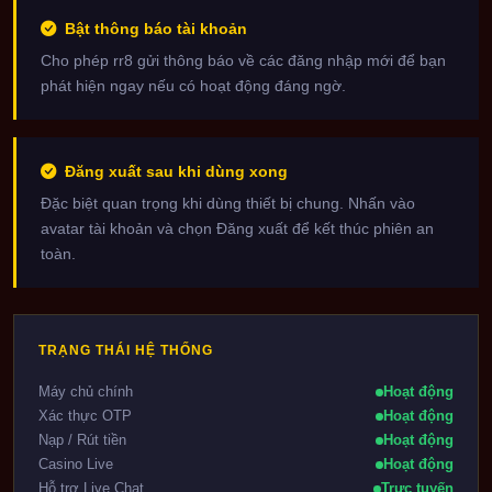
Bật thông báo tài khoản
Cho phép rr8 gửi thông báo về các đăng nhập mới để bạn
phát hiện ngay nếu có hoạt động đáng ngờ.
Đăng xuất sau khi dùng xong
Đặc biệt quan trọng khi dùng thiết bị chung. Nhấn vào
avatar tài khoản và chọn Đăng xuất để kết thúc phiên an
toàn.
TRẠNG THÁI HỆ THỐNG
Máy chủ chính
Hoạt động
Xác thực OTP
Hoạt động
Nạp / Rút tiền
Hoạt động
Casino Live
Hoạt động
Hỗ trợ Live Chat
Trực tuyến