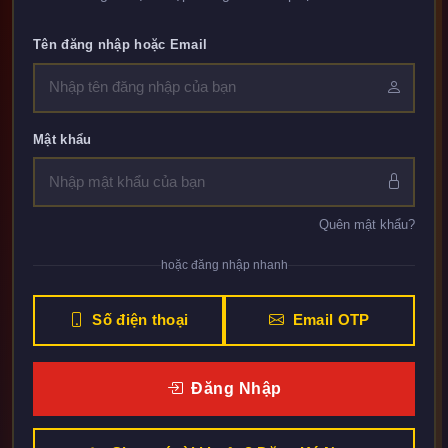
Tên đăng nhập hoặc Email
Mật khẩu
Quên mật khẩu?
hoặc đăng nhập nhanh
Số điện thoại
Email OTP
Đăng Nhập