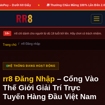
ới 60 Giây
★
🎁 Thưởng Chào Mừng 100% Lên Đến 2.000.000 VNĐ
rr8 chỉ dành cho người từ đủ 18 tuổi trở lên. Hãy chơi có trách nhiệm.
18+
rr8 Đăng nhập
Trang chủ
HỆ THỐNG ĐANG HOẠT ĐỘNG
rr8 Đăng Nhập
– Cổng Vào
Thế Giới Giải Trí Trực
Tuyến Hàng Đầu Việt Nam