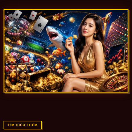
TÌM HIỂU THÊM