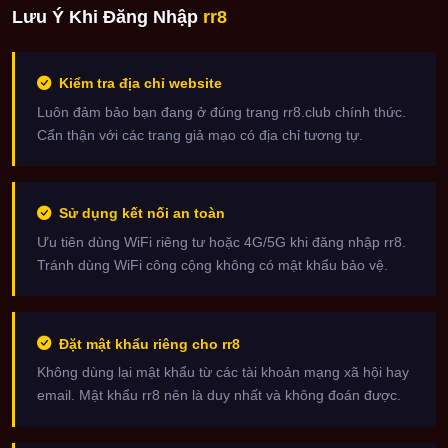
Lưu Ý Khi Đăng Nhập
rr8
Kiểm tra địa chỉ website
Luôn đảm bảo bạn đang ở đúng trang rr8.club chính thức.
Cẩn thận với các trang giả mạo có địa chỉ tương tự.
Sử dụng kết nối an toàn
Ưu tiên dùng WiFi riêng tư hoặc 4G/5G khi đăng nhập rr8.
Tránh dùng WiFi công cộng không có mật khẩu bảo vệ.
Đặt mật khẩu riêng cho rr8
Không dùng lại mật khẩu từ các tài khoản mạng xã hội hay
email. Mật khẩu rr8 nên là duy nhất và không đoán được.