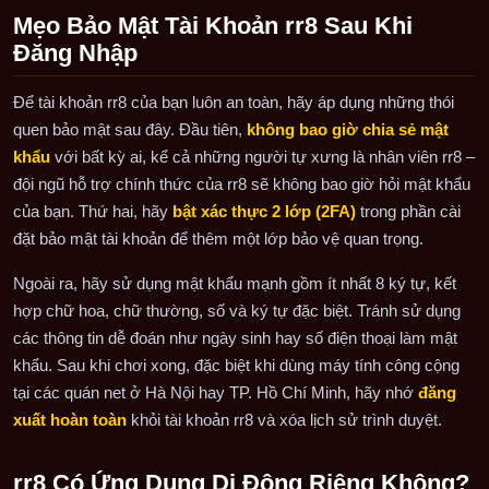
Mẹo Bảo Mật Tài Khoản rr8 Sau Khi
Đăng Nhập
Để tài khoản rr8 của bạn luôn an toàn, hãy áp dụng những thói
quen bảo mật sau đây. Đầu tiên,
không bao giờ chia sẻ mật
khẩu
với bất kỳ ai, kể cả những người tự xưng là nhân viên rr8 –
đội ngũ hỗ trợ chính thức của rr8 sẽ không bao giờ hỏi mật khẩu
của bạn. Thứ hai, hãy
bật xác thực 2 lớp (2FA)
trong phần cài
đặt bảo mật tài khoản để thêm một lớp bảo vệ quan trọng.
Ngoài ra, hãy sử dụng mật khẩu mạnh gồm ít nhất 8 ký tự, kết
hợp chữ hoa, chữ thường, số và ký tự đặc biệt. Tránh sử dụng
các thông tin dễ đoán như ngày sinh hay số điện thoại làm mật
khẩu. Sau khi chơi xong, đặc biệt khi dùng máy tính công cộng
tại các quán net ở Hà Nội hay TP. Hồ Chí Minh, hãy nhớ
đăng
xuất hoàn toàn
khỏi tài khoản rr8 và xóa lịch sử trình duyệt.
rr8 Có Ứng Dụng Di Động Riêng Không?