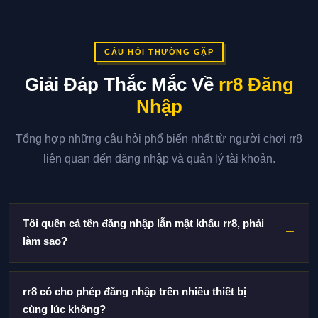
CÂU HỎI THƯỜNG GẶP
Giải Đáp Thắc Mắc Về
rr8 Đăng
Nhập
Tổng hợp những câu hỏi phổ biến nhất từ người chơi rr8
liên quan đến đăng nhập và quản lý tài khoản.
Tôi quên cả tên đăng nhập lẫn mật khẩu rr8, phải
làm sao?
Trong trường hợp này, hãy liên hệ trực tiếp với bộ phận hỗ
trợ rr8 qua live chat 24/7. Cung cấp số điện thoại hoặc email
rr8 có cho phép đăng nhập trên nhiều thiết bị
đã đăng ký cùng một số thông tin xác minh danh tính cơ
cùng lúc không?