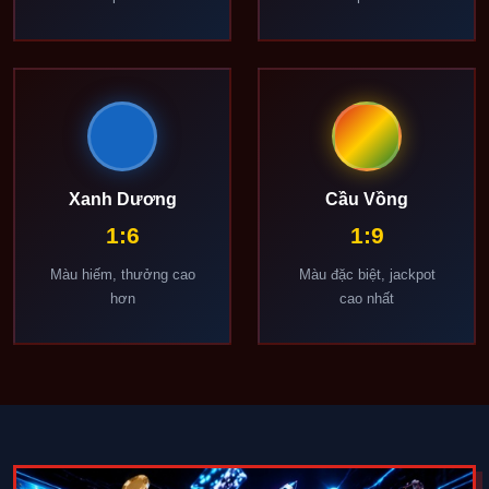
Xanh Dương
Cầu Vồng
1:6
1:9
Màu hiếm, thưởng cao
Màu đặc biệt, jackpot
hơn
cao nhất