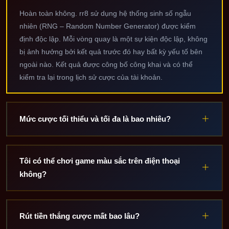
Hoàn toàn không. rr8 sử dụng hệ thống sinh số ngẫu
nhiên (RNG – Random Number Generator) được kiểm
định độc lập. Mỗi vòng quay là một sự kiện độc lập, không
bị ảnh hưởng bởi kết quả trước đó hay bất kỳ yếu tố bên
ngoài nào. Kết quả được công bố công khai và có thể
kiểm tra lại trong lịch sử cược của tài khoản.
Mức cược tối thiểu và tối đa là bao nhiêu?
Tôi có thể chơi game màu sắc trên điện thoại
không?
Rút tiền thắng cược mất bao lâu?