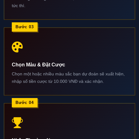
tức thì.
Bước 03
Chọn Màu & Đặt Cược
Chọn một hoặc nhiều màu sắc bạn dự đoán sẽ xuất hiện,
nhập số tiền cược từ 10.000 VNĐ và xác nhận.
Bước 04