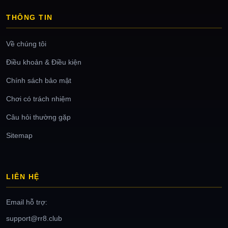
THÔNG TIN
Về chúng tôi
Điều khoản & Điều kiện
Chính sách bảo mật
Chơi có trách nhiệm
Câu hỏi thường gặp
Sitemap
LIÊN HỆ
Email hỗ trợ:
support@rr8.club