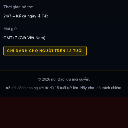
Thời gian hỗ trợ:
24/7 – Kể cả ngày lễ Tết
Múi giờ:
GMT+7 (Giờ Việt Nam)
CHỈ DÀNH CHO NGƯỜI TRÊN 18 TUỔI
© 2026 rr8. Bảo lưu mọi quyền.
rr8 chỉ dành cho người từ đủ 18 tuổi trở lên. Hãy chơi có trách nhiệm.