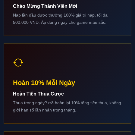
Chào Mừng Thành Viên Mới
Nạp lần đầu được thưởng 100% giá trị nạp, tối đa
500.000 VNĐ. Áp dụng ngay cho game màu sắc.
Hoàn 10% Mỗi Ngày
Hoàn Tiền Thua Cược
Thua trong ngày? rr8 hoàn lại 10% tổng tiền thua, không
giới hạn số lần nhận trong tháng.