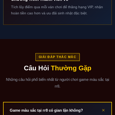
Tích lũy điểm qua mỗi ván chơi để thăng hạng VIP, nhận
hoàn tiền cao hơn và ưu đãi sinh nhật đặc biệt.
GIẢI ĐÁP THẮC MẮC
Câu Hỏi
Thường Gặp
Những câu hỏi phổ biến nhất từ người chơi game màu sắc tại
rr8.
Game màu sắc tại rr8 có gian lận không?