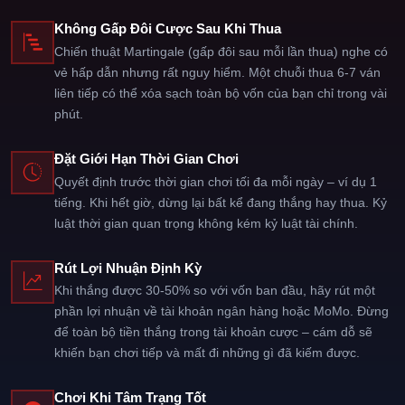
Không Gấp Đôi Cược Sau Khi Thua
Chiến thuật Martingale (gấp đôi sau mỗi lần thua) nghe có
vẻ hấp dẫn nhưng rất nguy hiểm. Một chuỗi thua 6-7 ván
liên tiếp có thể xóa sạch toàn bộ vốn của bạn chỉ trong vài
phút.
Đặt Giới Hạn Thời Gian Chơi
Quyết định trước thời gian chơi tối đa mỗi ngày – ví dụ 1
tiếng. Khi hết giờ, dừng lại bất kể đang thắng hay thua. Kỷ
luật thời gian quan trọng không kém kỷ luật tài chính.
Rút Lợi Nhuận Định Kỳ
Khi thắng được 30-50% so với vốn ban đầu, hãy rút một
phần lợi nhuận về tài khoản ngân hàng hoặc MoMo. Đừng
để toàn bộ tiền thắng trong tài khoản cược – cám dỗ sẽ
khiến bạn chơi tiếp và mất đi những gì đã kiếm được.
Chơi Khi Tâm Trạng Tốt