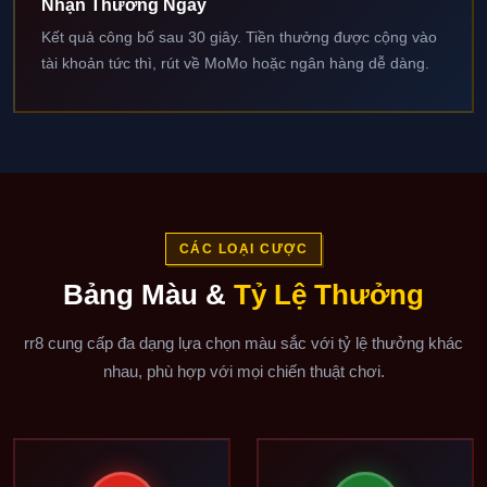
Nhận Thưởng Ngay
Kết quả công bố sau 30 giây. Tiền thưởng được cộng vào
tài khoản tức thì, rút về MoMo hoặc ngân hàng dễ dàng.
CÁC LOẠI CƯỢC
Bảng Màu &
Tỷ Lệ Thưởng
rr8 cung cấp đa dạng lựa chọn màu sắc với tỷ lệ thưởng khác
nhau, phù hợp với mọi chiến thuật chơi.