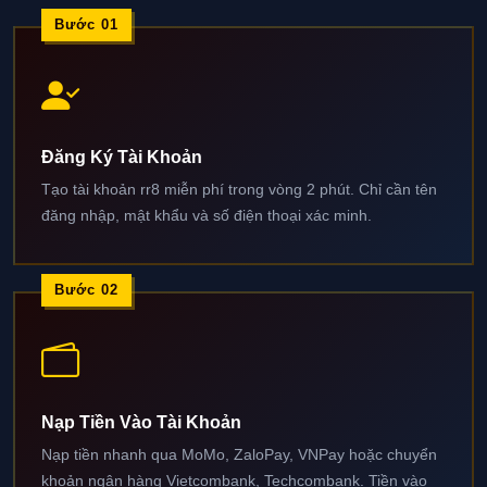
Bước 01
Đăng Ký Tài Khoản
Tạo tài khoản rr8 miễn phí trong vòng 2 phút. Chỉ cần tên
đăng nhập, mật khẩu và số điện thoại xác minh.
Bước 02
Nạp Tiền Vào Tài Khoản
Nạp tiền nhanh qua MoMo, ZaloPay, VNPay hoặc chuyển
khoản ngân hàng Vietcombank, Techcombank. Tiền vào