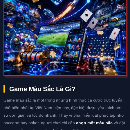
Game Màu Sắc Là Gì?
Game màu sắc là một trong những hình thức cá cược trực tuyến
phổ biến nhất tại Việt Nam hiện nay, đặc biệt được yêu thích bởi
sự đơn giản và tốc độ nhanh. Thay vì phải hiểu luật phức tạp như
baccarat hay poker, người chơi chỉ cần
chọn một màu sắc
và đặt